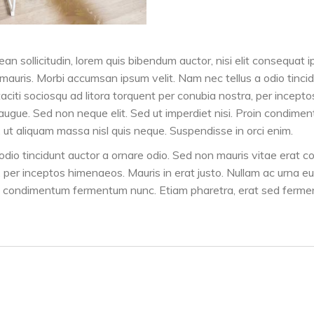
ean sollicitudin, lorem quis bibendum auctor, nisi elit consequat i
 mauris. Morbi accumsan ipsum velit. Nam nec tellus a odio tinci
taciti sociosqu ad litora torquent per conubia nostra, per incept
augue. Sed non neque elit. Sed ut imperdiet nisi. Proin condim
ut aliquam massa nisl quis neque. Suspendisse in orci enim.
io tincidunt auctor a ornare odio. Sed non mauris vitae erat con
, per inceptos himenaeos. Mauris in erat justo. Nullam ac urna 
oin condimentum fermentum nunc. Etiam pharetra, erat sed fermen