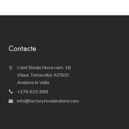
Contacte
Camí Borda Nova núm. 18
(Naus Terravella) AD500
Andorra la Vella
+376 620 899
info@factoryfoodandorra.com