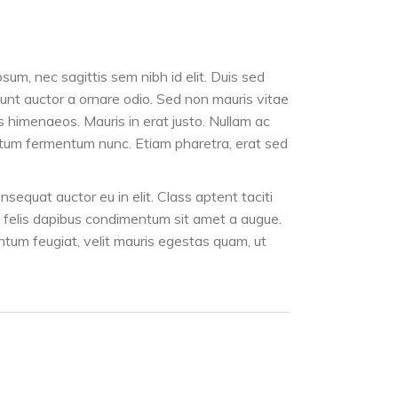
psum, nec sagittis sem nibh id elit. Duis sed
dunt auctor a ornare odio. Sed non mauris vitae
os himenaeos. Mauris in erat justo. Nullam ac
entum fermentum nunc. Etiam pharetra, erat sed
sequat auctor eu in elit. Class aptent taciti
eu felis dapibus condimentum sit amet a augue.
tum feugiat, velit mauris egestas quam, ut