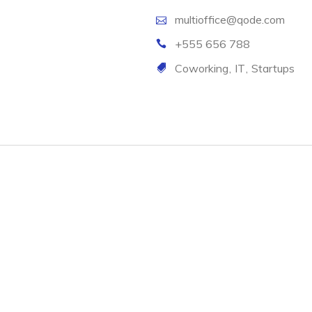
multioffice@qode.com
+555 656 788
Coworking
IT
Startups